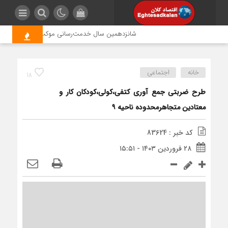
شانزدهمین سال خدمت‌رسانی موکب امام رضا (ع) پتروش
خانه
اجتماعی
18
طرح ضربتی جمع آوری کتفی،کولی،کودکان کار و
معتادین متجاهرمحدوده ناحیه ۹
کد خبر : 83624
۲۸ فروردین ۱۴۰۳ - ۱۵:۵۱