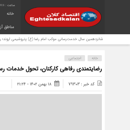
7:12
خانه
مناطق آزا
شانزدهمین سال خدمت‌رسانی موکب امام رضا (ع) پتروشیمی اروند؛ روایتی از مس
خانه
اجتماعی
رضایتمندی رفاهی کارکنان، تحول خدمات رس
کد خبر : 79303
۱۸ بهمن ۱۴۰۲ - ۲۱:۲۴