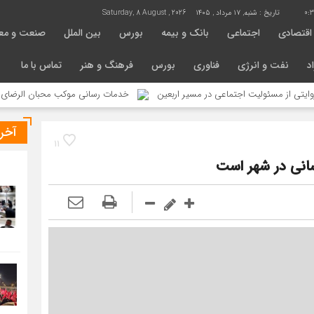
0:3
تاریخ :
شنبه, ۱۷ مرداد , ۱۴۰۵
Saturday, 8 August , 2026
اقتصادی
اجتماعی
بانک و بیمه
بورس
بین الملل
صنعت و مع
د
نفت و انرژی
فناوری
بورس
فرهنگ و هنر
تماس با ما
ئولیت اجتماعی در مسیر اربعین
خدمات رسانی موکب محبان الرضای شهرداری منطقه ۴ در مسیر
آخر
11
انی در شهر است