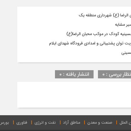
ن الرضا (ع) شهرداری منطقه یک
حسینیه کودک در موکب محبان الرضا(ع)
 توان پشتیبانی و امدادی فرودگاه شهدای ایلام
حسینی
تظار بررسی : 0
انتشار یافته : 0
 الملل
صنعت و معدن
مناطق آزاد
نفت و انرژی
فناوری
بورس