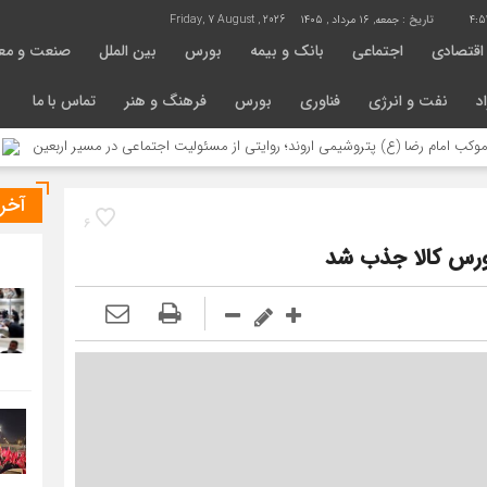
4:5
تاریخ :
جمعه, ۱۶ مرداد , ۱۴۰۵
Friday, 7 August , 2026
اقتصادی
اجتماعی
بانک و بیمه
بورس
بین الملل
صنعت و مع
د
نفت و انرژی
فناوری
بورس
فرهنگ و هنر
تماس با ما
رضا (ع) پتروشیمی اروند؛ روایتی از مسئولیت اجتماعی در مسیر اربعین
خدمات ر
آخر
6