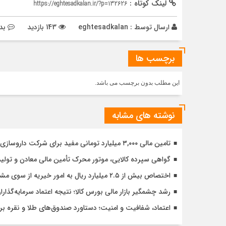
لینک کوتاه :
https://eghtesadkalan.ir/?p=132626
ارسال توسط :
eghtesadkalan
143 بازدید
بد
برچسب ها
این مطلب بدون برچسب می باشد.
نوشته های مشابه
تامین مالی ۳,۰۰۰ میلیارد تومانی مفید برای شرکت داروسازی دکتر عبیدی
گواهی سپرده کالایی، موتور محرک تأمین مالی معادن و تولید
اختصاص بیش از ۲.۵ میلیارد ریال به امور خیریه از سوی مشتریان کارگزاری مفید
رشد چشمگیر بازار مالی بورس کالا؛ نتیجه اعتماد سرمایه‌گذار
اعتماد، شفافیت و امنیت؛ دستاورد صندوق‌های طلا و نقره 