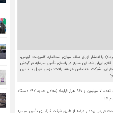
 کلان : شرکت بهمن دیزل امروز (یکشنبه، ۲۰ مهرماه) با انتشار اوراق سلف موازی استاندارد کامیونت فورس،
ی از طریق بورس کالای ایران شد. این منابع در راستای تأمین سرمایه در گردش
لید کامیونت‌های فورس ۶ تن کابین‌دار این شرکت اختصاص خواهد یافت؛ بهمن دیزل با تامین
عرضه اولیه این اوراق در نمادهای «عدیزل۱» و «عدیزل۲»، به تعداد ۷ میلیون و ۸۴۰ هزار قرارداد (معادل حدود ۷۹۷ دستگاه
ک دستگاه کامیونت فورس بوده و عرضه از طریق شرکت کارگزاری تأمین سرمایه