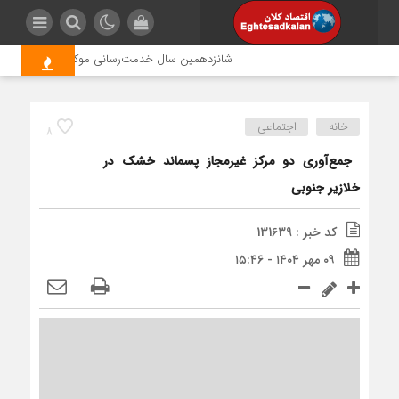
شانزدهمین سال خدمت‌رسانی موکب امام رضا (ع) پترو
خانه
اجتماعی
8
‍ جمع‌آوری دو مرکز غیرمجاز پسماند خشک در
خلازیر جنوبی
کد خبر : 131639
۰۹ مهر ۱۴۰۴ - ۱۵:۴۶