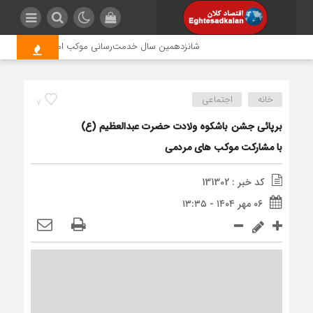
شانزدهمین سال خدمت‌رسانی موکب امام رضا (ع) پتروشیمی
خانه
اجتماعی
7
برپائی جشن باشکوه ولادت حضرت عبدالعظیم (ع)
با مشارکت موکب های مردمی
کد خبر : 131302
۰۶ مهر ۱۴۰۴ - ۱۳:۳۵