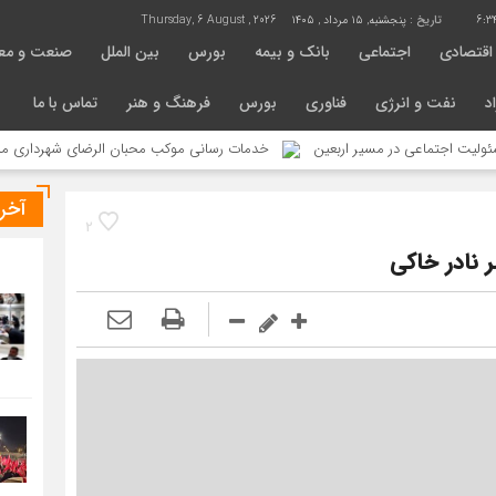
6:3
تاریخ :
پنجشنبه, ۱۵ مرداد , ۱۴۰۵
Thursday, 6 August , 2026
اقتصادی
اجتماعی
بانک و بیمه
بورس
بین الملل
صنعت و مع
د
نفت و انرژی
فناوری
بورس
فرهنگ و هنر
تماس با ما
تماعی در مسیر اربعین
خدمات رسانی موکب محبان الرضای شهرداری منطقه ۴ در مسیر مشایه
آخر
2
ر نادر خاکی