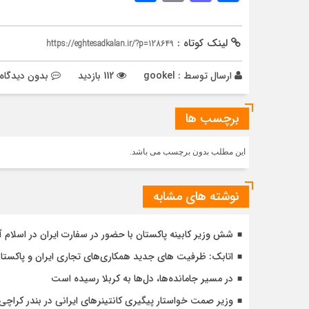
لینک کوتاه :
https://eghtesadkalan.ir/?p=128649
ارسال توسط :
gookel
112 بازدید
بدون دیدگاه
برچسب ها
این مطلب بدون برچسب می باشد.
نوشته های مشابه
شش وزیر کابینه پاکستان با حضور در سفارت ایران در اسلام آ
اتابک: ظرفیت های جدید همکاری‌های تجاری ایران و پاک
در مسیر جا‌مانده‌ها، دل‌ها به کربلا رسیده است
وزیر صمت خواستار پیگیری کانتینرهای ایرانی در بندر کراچی شد / تجارت ۱۰ میلیارد دلا