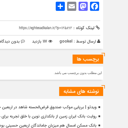
Share
Mastodon
Email
Facebook
لینک کوتاه :
https://eghtesadkalan.ir/?p=125892
ارسال توسط :
gookel
117 بازدید
بدون دیدگاه
برچسب ها
این مطلب بدون برچسب می باشد.
نوشته های مشابه
ویدئو | برپایی موکب صندوق قرض‌الحسنه شاهد در اربعین 
روایت بانک ایران زمین از بانکداری نوین با خلق تجربه برای
بانک مسکن امسال هم میزبان جاماندگان اربعین حسینی بود