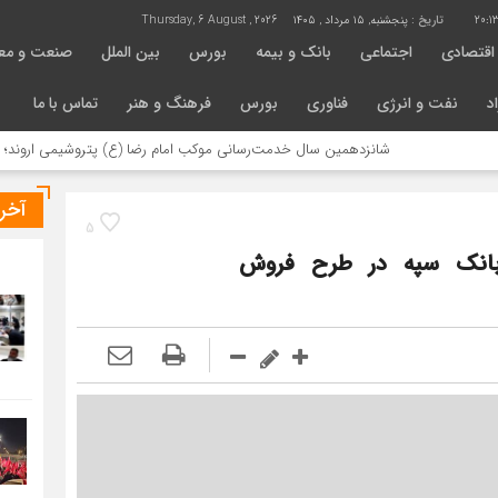
20:1
تاریخ :
پنجشنبه, ۱۵ مرداد , ۱۴۰۵
Thursday, 6 August , 2026
اقتصادی
اجتماعی
بانک و بیمه
بورس
بین الملل
صنعت و مع
د
نفت و انرژی
فناوری
بورس
فرهنگ و هنر
تماس با ما
شانزدهمین سال خدمت‌رسانی موکب امام رضا (ع) پتروشیمی اروند؛ روایتی از
آخر
5
بانک سپه در طرح فروش