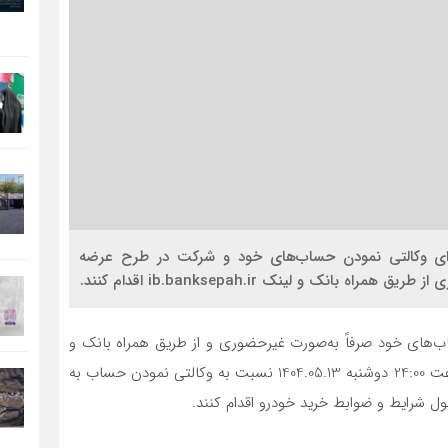
برای وکالتی نمودن حساب‌های خود و شرکت در طرح عرضه
ب‌های خود صرفاً به‌صورت غیر‌حضوری و از طریق همراه بانک و
لینک ib.banksepah.ir از تاریخ چهارشنبه 1404.05.08 تا ساعت 24:00 دوشنبه 1404.05.13 نسبت به وکالتی نمودن حساب به