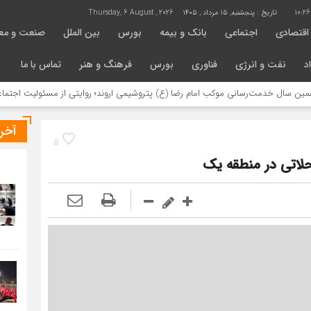
10:2
تاریخ :
پنجشنبه, ۱۵ مرداد , ۱۴۰۵
Thursday, 6 August , 2026
اقتصادی
اجتماعی
بانک و بیمه
بورس
بین الملل
صنعت و مع
د
نفت و انرژی
فناوری
بورس
فرهنگ و هنر
تماس با ما
دمت‌رسانی موکب امام رضا (ع) پتروشیمی اروند؛ روایتی از مسئولیت اجتماعی در مسیر
آخر
5
حلاتی در منطقه یک