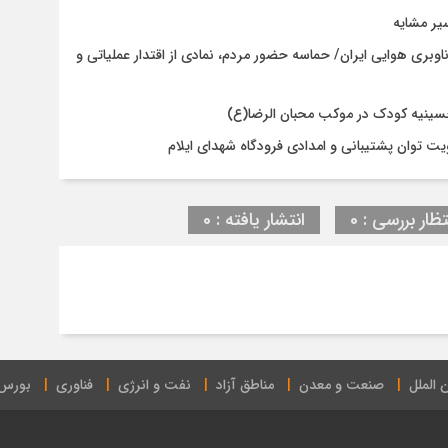
اوبری هوایی ایران/ حماسه حضور مردم، نمادی از اقتدار عملیاتی و
حسینیه کودک در موکب محبان الرضا(ع)
 توان پشتیبانی و امدادی فرودگاه شهدای ایلام
تظار بررسی : 0
انتشار یافته : 0
 الملل
صنعت و معدن
مناطق آزاد
نفت و انرژی
فناوری
بورس