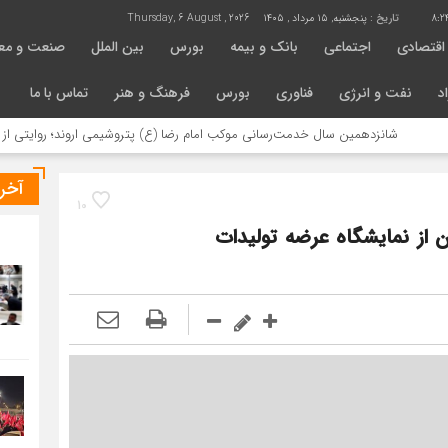
8:2
تاریخ :
پنجشنبه, ۱۵ مرداد , ۱۴۰۵
Thursday, 6 August , 2026
اقتصادی
اجتماعی
بانک و بیمه
بورس
بین الملل
صنعت و مع
د
نفت و انرژی
فناوری
بورس
فرهنگ و هنر
تماس با ما
شانزدهمین سال خدمت‌رسانی موکب امام رضا (ع) پتروشیمی اروند؛ روایتی از مسئولیت 
آخر
10
 از نمایشگاه عرضه تولیدات