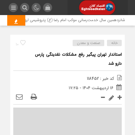
شانزدهمین سال خدمت‌رسانی موکب امام رضا (ع) پتروشیمی اروند؛ روایتی از مسئول
خانه
صنعت و معدن
10
استاندار تهران پیگیر رفع مشکلات نقدینگی پارس
دارو شد
کد خبر : 118452
۱۶ اردیبهشت ۱۴۰۴ - ۱۷:۲۵