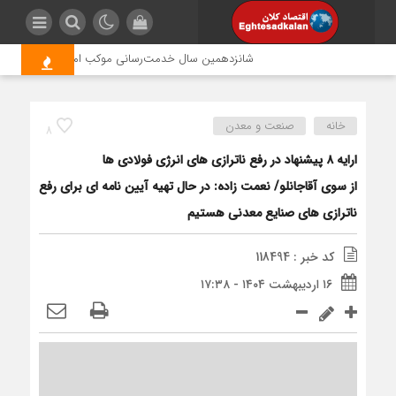
شانزدهمین سال خدمت‌رسانی موکب امام رضا (ع) پتروشیمی 
خانه
صنعت و معدن
8
ارایه ۸ پیشنهاد در رفع ناترازی های انرژی فولادی ها
از سوی آقاجانلو/ نعمت زاده: در حال تهیه آیین نامه ای برای رفع
ناترازی های صنایع معدنی هستیم
کد خبر : 118494
۱۶ اردیبهشت ۱۴۰۴ - ۱۷:۳۸