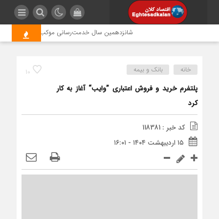
شانزدهمین سال خدمت‌رسانی موکب امام رضا (ع) پتروشی
خانه
بانک و بیمه
10
پلتفرم خرید و فروش اعتباری ”وایب“ آغاز به کار
کرد
کد خبر : 118381
۱۵ اردیبهشت ۱۴۰۴ - ۱۶:۰۱