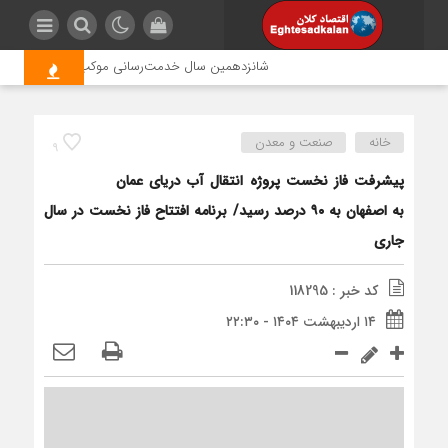
شانزدهمین سال خدمت‌رسانی موکب امام رضا (ع) پتروش
خانه
صنعت و معدن
9
پیشرفت فاز نخست پروژه انتقال آب دریای عمان
به اصفهان به ۹۰ درصد رسید/ برنامه افتتاح فاز نخست در سال
جاری
کد خبر : 118295
۱۴ اردیبهشت ۱۴۰۴ - ۲۲:۳۰