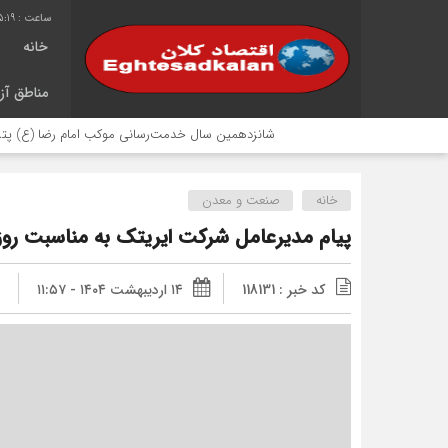
5:19
خانه
مناطق آزا
شانزدهمین سال خدمت‌رسانی موکب امام رضا (ع) پتروشیمی اروند
خانه
صنعت و معدن
پیام مدیرعامل شرکت ایریتک به مناسبت روز 
کد خبر : 118131
۱۴ اردیبهشت ۱۴۰۴ - ۱۱:۵۷