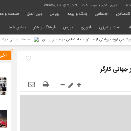
11:2
تاریخ :
شنبه, ۱۷ مرداد , ۱۴۰۵
Saturday, 8 August , 2026
اقتصادی
اجتماعی
بانک و بیمه
بورس
بین الملل
صنعت و مع
د
نفت و انرژی
فناوری
بورس
فرهنگ و هنر
تماس با ما
؛ روایتی از مسئولیت اجتماعی در مسیر اربعین
خدمات رسانی موکب محبان الرضای شهردا
آخر
6
جهانی کارگر