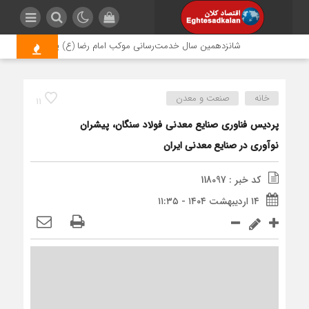
شانزدهمین سال خدمت‌رسانی موکب امام رضا (ع) پتروشیمی اروند؛ روا
خانه
صنعت و معدن
11
پردیس فناوری صنایع معدنی فولاد سنگان، پیشران
نوآوری در صنایع معدنی ایران
کد خبر : 118097
۱۴ اردیبهشت ۱۴۰۴ - ۱۱:۳۵