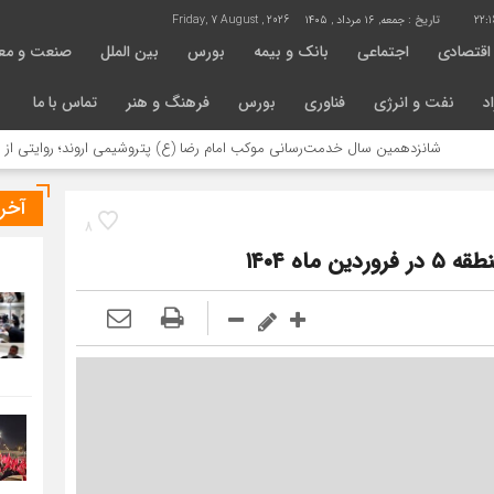
22:1
تاریخ :
جمعه, ۱۶ مرداد , ۱۴۰۵
Friday, 7 August , 2026
اقتصادی
اجتماعی
بانک و بیمه
بورس
بین الملل
صنعت و مع
د
نفت و انرژی
فناوری
بورس
فرهنگ و هنر
تماس با ما
شانزدهمین سال خدمت‌رسانی موکب امام رضا (ع) پتروشیمی اروند؛ روایتی از مسئولیت
آخر
8