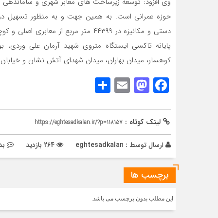
وی افزود: توسعه زیرساخت های معابر شهری و ساماندهی و 
حوزه عمرانی است. به همین جهت و به منظور تسهیل در 
دستی و مکانیزه در ۴۴۳۹۹ متر مربع از م
پایانه تاکسی ایستگاه متروی شهید آرمان علی وردی، بوس
کوهسار، میدان بهاران، میدان شهدای آتش نشان و خیابان جه
Share
Mastodon
Email
Facebook
لینک کوتاه :
https://eghtesadkalan.ir/?p=118157
ارسال توسط :
eghtesadkalan
264 بازدید
بد
برچسب ها
این مطلب بدون برچسب می باشد.