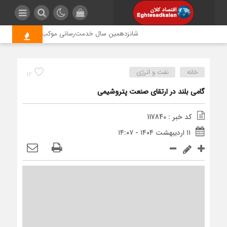
شانزدهمین سال خدمت‌رسانی موکب امام رضا (ع) پتروشی
خانه
نفت و انرژی
12
گامی بلند در ارتقای صنعت پتروشیمی
کد خبر : 117840
۱۱ اردیبهشت ۱۴۰۴ - ۱۴:۰۷