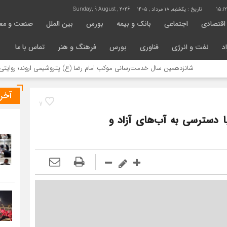
15:1
تاریخ :
یکشنبه, ۱۸ مرداد , ۱۴۰۵
Sunday, 9 August , 2026
اقتصادی
اجتماعی
بانک و بیمه
بورس
بین الملل
صنعت و مع
د
نفت و انرژی
فناوری
بورس
فرهنگ و هنر
تماس با ما
شانزدهمین سال خدمت‌رسانی موکب امام رضا (ع) پتروشیمی اروند؛ روایتی از مسئولی
آخر
7
ا دسترسی به آب‌های آزاد و