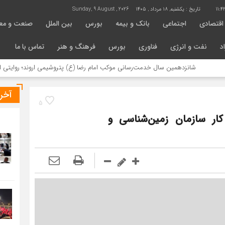
11:4
تاریخ :
یکشنبه, ۱۸ مرداد , ۱۴۰۵
Sunday, 9 August , 2026
اقتصادی
اجتماعی
بانک و بیمه
بورس
بین الملل
صنعت و مع
د
نفت و انرژی
فناوری
بورس
فرهنگ و هنر
تماس با ما
نزدهمین سال خدمت‌رسانی موکب امام رضا (ع) پتروشیمی اروند؛ روایتی از مسئولیت اج
آخر
5
کار سازمان زمین‌شناسی و