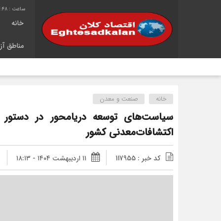
2:49
خانه
مناطق آزا
شا
خانه
صنعت و معدن
سیاست‌های توسعه دریا‌محور در دستور 
اکتشافات‌معدنی کشور
کد خبر : 117955
۱۱ اردیبهشت ۱۴۰۴ - ۱۸:۱۳