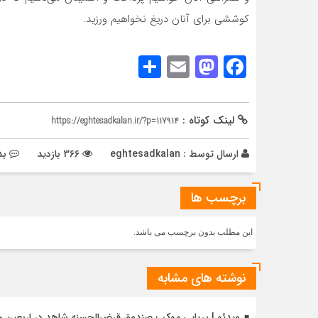
کوششی برای آنان دریغ نخواهیم ورزید.
Share
Mastodon
Email
Facebook
لینک کوتاه :
https://eghtesadkalan.ir/?p=117914
ارسال توسط :
eghtesadkalan
366 بازدید
بد
برچسب ها
این مطلب بدون برچسب می باشد.
نوشته های مشابه
ویدئو | برپایی موکب صندوق قرض‌الحسنه شاهد در اربعین 