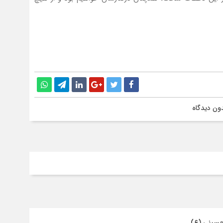
ون دیدگاه
حسینی (ع)