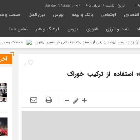
11:4
تاریخ :
یکشنبه, ۱۸ مرداد , ۱۴۰۵
Sunday, 9 August , 2026
اقتصادی
اجتماعی
بانک و بیمه
بورس
بین الملل
صنعت و مع
د
نفت و انرژی
فناوری
بورس
فرهنگ و هنر
تماس با ما
اروند؛ روایتی از مسئولیت اجتماعی در مسیر اربعین
خدمات رسانی موکب محبان الرضا
آخر
8
 استفاده از ترکیب خوراک