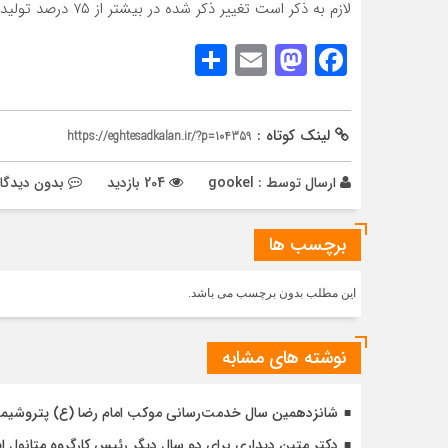
لازم به ذکر است تغییر ذکر شده در بیشتر از ۷۵ درصد تولیدات روغن پایه نفت سپاهان عملیاتی خواهد شد.
Share
Mastodon
Email
Facebook
لینک کوتاه :
https://eghtesadkalan.ir/?p=104359
ارسال توسط :
gookel
204 بازدید
بدون دیدگا
برچسب ها
این مطلب بدون برچسب می باشد.
نوشته های مشابه
شانزدهمین سال خدمت‌رسانی موکب امام رضا (ع) پتروشیمی ا
دکتر متین دیداری برای دو سال دیگر رئیس کارگروه متانول ا