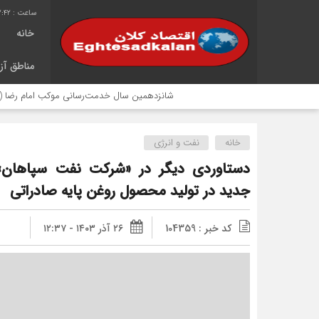
2:42
خانه
مناطق آزا
شانزدهمین سال خدمت‌رسانی موکب امام رضا (ع) پتروشیمی 
خانه
نفت و انرژی
دستاوردی دیگر در «شرکت نفت سپاهان»؛
جدید در تولید محصول روغن پایه صادراتی
کد خبر : 104359
۲۶ آذر ۱۴۰۳ - ۱۲:۳۷