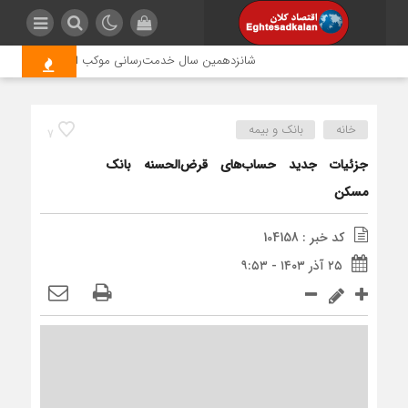
شانزدهمین سال خدمت‌رسانی موکب امام رضا (ع) پتروشیم
خانه
بانک و بیمه
7
جزئیات جدید حساب‌های قرض‌الحسنه بانک
مسکن
کد خبر : 104158
۲۵ آذر ۱۴۰۳ - ۹:۵۳