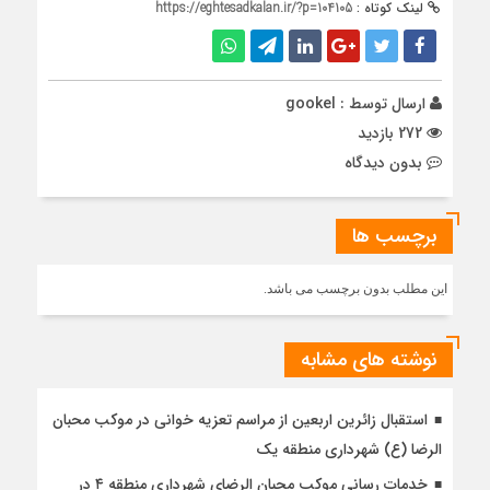
لینک کوتاه :
https://eghtesadkalan.ir/?p=104105
ارسال توسط :
gookel
272 بازدید
بدون دیدگاه
برچسب ها
این مطلب بدون برچسب می باشد.
نوشته های مشابه
استقبال زائرین اربعین از مراسم تعزیه خوانی در موکب محبان
الرضا (ع) شهرداری منطقه یک
خدمات رسانی موکب محبان الرضای شهرداری منطقه ۴ در