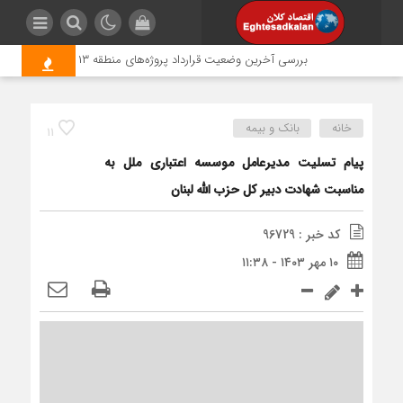
بررسی آخرین وضعیت قرارداد پروژه‌های منطقه ۱۳
بومی‌سازی شفت درایو ۵متری فایبرکربن برای نخستین‌بار 
خانه
بانک و بیمه
11
پیام تسلیت مدیرعامل موسسه اعتباری ملل به
مناسبت شهادت دبیر کل حزب الله لبنان
کد خبر : 96729
۱۰ مهر ۱۴۰۳ - ۱۱:۳۸