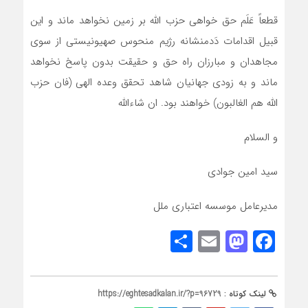
قطعاً عَلَم حق خواهی حزب الله بر زمین نخواهد ماند و این
قبیل اقدامات دَدمنشانه رژیم منحوس صهیونیستی از سوی
مجاهدان و مبارزان راه حق و حقیقت بدون پاسخ نخواهد
ماند و به زودی جهانیان شاهد تحقق وعده الهی (فان حزب
الله هم الغالبون) خواهند بود. ان شاءالله
و السلام
سید امین جوادی
مدیرعامل موسسه اعتباری ملل
Share
Mastodon
Email
Facebook
لینک کوتاه :
https://eghtesadkalan.ir/?p=96729