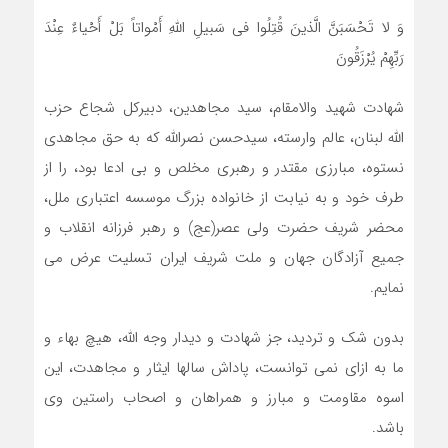
وَ لا تَحْسَبَنَّ الَّذینَ قُتِلُوا فی سَبیلِ اللهِ أَمْواتاً بَلْ أَحْیاءٌ عِنْدَ
رَبِّهِمْ یُرْزَقُونَ
شهادت شهید والامقام، سید مجاهدین، دبیرکل شجاع حزب
الله لبنان، عالم وارسته، سیدحسن نصرالله که به حق مجاهدی
نستوه، مبارزی مقتدر و رهبری مخلص و بی ادعا بود، را از
طرف خود و به نیابت از خانواده بزرگ موسسه اعتباری ملل،
محضر شریف حضرت ولی عصر(عج) و رهبر فرزانه انقلاب و
جمیع آزادگان جهان و ملت شریف ایران تسلیت عرض می
نمایم.
بدون شک و تردید، جز شهادت و دیدار وجه الله، هیچ بهاء و
ما به ازای نمی توانست، پاداش سالها ایثار و مجاهدت، این
اسوه مقاومت و مبارز و همراهان و اصحاب راستین وی
باشد.