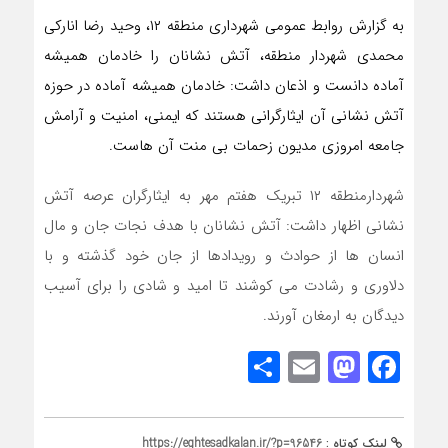
به گزارش روابط عمومی شهرداری منطقه ۱۲، وحید رضا انارکی
محمدی شهردار منطقه، آتش نشانان را خادمان همیشه
آماده دانست و اذعان داشت: خادمان همیشه آماده در حوزه
آتش نشانی آن ایثارگرانی هستند که ایمنی، امنیت و آرامش
جامعه امروزی مدیون زحمات بی منت آن هاست.
شهردارمنطقه ۱۲ تبریک هفتم مهر به ایثارگران عرصه آتش
نشانی اظهار داشت: آتش نشانان با هدف نجات جان و مال
انسان ها از حوادث و رویدادها از جان خود گذشته و با
دلاوری و رشادت می کوشند تا امید و شادی را برای آسیب
دیدگان به ارمغان آورند.
Share
Mastodon
Email
Facebook
لینک کوتاه :
https://eghtesadkalan.ir/?p=96546