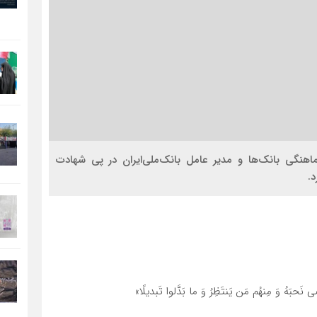
ماهنگی بانک‌ها و مدیر عامل بانک‌ملی‌ایران در پی شهادت
د.
َحبَهُ وَ مِنهُم مَن یَنتَظِرُ وَ ما بَدَّلوا تَبدیلًا»