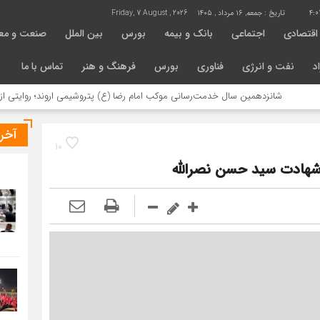
4:0
تاریخ :
جمعه, ۱۶ مرداد , ۱۴۰۵
Friday, 7 August , 2026
اقتصادی
اجتماعی
بانک و بیمه
بورس
بین الملل
صنعت و مع
د
نفت و انرژی
فناوری
بورس
فرهنگ و هنر
تماس با ما
انزدهمین سال خدمت‌رسانی موکب امام رضا (ع) پتروشیمی اروند؛ روایتی از مسئولیت 
آخر
10
شهادت سید حسن نصرالله