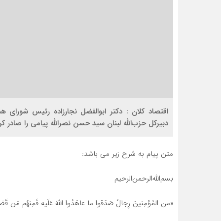
اقتصاد کلان : دکتر ابوالفضل نجارزاده رئیس شورای ه
دبیرکل حزب‌الله لبنان سید حسن نصرالله پیامی را صادر کر
متن پیام به شرح زیر می باشد:
بسم‌الله‌الرحمن‌الرحیم
«من المُؤمِنینَ رِجالٌ صَدَقوا ما عاهَدُوا اللَّهَ عَلَیه فَمِنهُم مَن قَضی ن