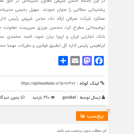
در این جلسه حسن شریفی معاون مدیرعامل در امور عملی
پشتیبانی مطالبی را عنوان نمودند. سهیل رحیمی مدیرعا
عملکرد شرکت صرافی ارائه داد، عباس شریفی رئیس اداره
توضیحاتی مطرح کرد، محسن عزیزی سرپرست معاونت خزانه 
بانک تجارتی ایران و اروپا بیان نمود، احمد محمدی مدیر
ابراهیمی رئیس اداره کل تطبیق قوانین و مقررات، مهسا م
Share
Mastodon
Email
Facebook
لینک کوتاه :
https://eghtesadkalan.ir/?p=96382
ارسال توسط :
gookel
290 بازدید
بدون دیدگاه
برچسب ها
این مطلب بدون برچسب می باشد.