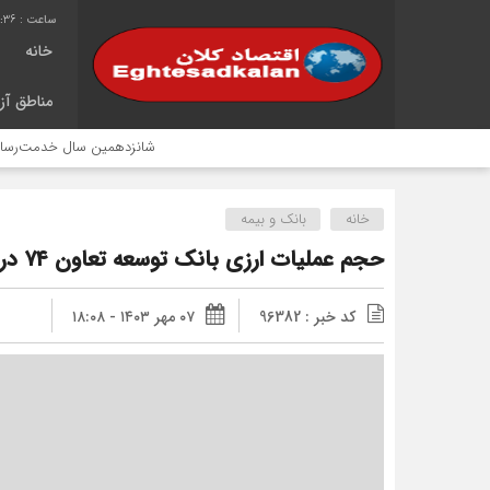
2:36
خانه
مناطق آزا
شانزدهمین سال خدمت‌رسانی موکب امام 
خانه
بانک و بیمه
حجم عملیات ارزی بانک توسعه تعاون ۷۴ درصد رشد داشته است
کد خبر : 96382
۰۷ مهر ۱۴۰۳ - ۱۸:۰۸