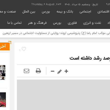
9:1
تاریخ :
پنجشنبه, ۱۵ مرداد , ۱۴۰۵
Thursday, 6 August , 2026
اقتصادی
اجتماعی
بانک و بیمه
بورس
بین الملل
صنعت و مع
د
نفت و انرژی
فناوری
بورس
فرهنگ و هنر
تماس با ما
رضا (ع) پتروشیمی اروند؛ روایتی از مسئولیت اجتماعی در مسیر اربعین
خدمات ر
آخر
9