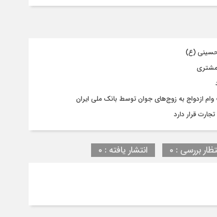
حسینی (ع)
 مشتری
جارت قرار دارد
تظار بررسی : 0
انتشار یافته : 0