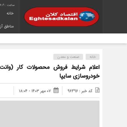
4:20
خانه
مناطق آزا
شانزده
خانه
صنعت و معدن
خودروسازی سایپا
کد خبر : 96396
۰۷ مهر ۱۴۰۳ - ۱۸:۰۴