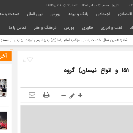
6:2
تاریخ :
جمعه, ۱۶ مرداد , ۱۴۰۵
Friday, 7 August , 2026
اقتصادی
اجتماعی
بانک و بیمه
بورس
بین الملل
صنعت و مع
د
نفت و انرژی
فناوری
بورس
فرهنگ و هنر
تماس با ما
مین سال خدمت‌رسانی موکب امام رضا (ع) پتروشیمی اروند؛ روایتی از مسئولیت اجتما
آخر
10
اعلام شرایط فروش محصولات کار (وانت ۱۵۱ و انواع نیسان) گروه