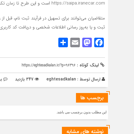
https://saipa.iranecar.com است و این طرح تا زمان تکمیل ظرفیت فعال می‌باشد.
متقاضیان می‌توانند برای تسهیل در فرآیند ثبت نام، قبل ا
ثبت و یا به‌روز رسانی اطلاعات شخصی و دریافت کد کاربری و 
Share
Mastodon
Email
Facebook
لینک کوتاه :
https://eghtesadkalan.ir/?p=96396
ارسال توسط :
eghtesadkalan
347 بازدید
بد
برچسب ها
این مطلب بدون برچسب می باشد.
نوشته های مشابه