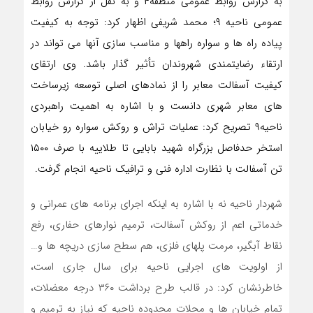
به گزارش روابط عمومی منطقه۴ و به نقل از گزارش روابط
عمومی ناحیه ۹؛ محمد شریفی اظهار کرد: توجه به کیفیت
پیاده راه ها و سواره راهها و مناسب سازی آنها می تواند در
ارتقاء رضایتمندی شهروندان تأثیر گذار باشد. وی ارتقای
کیفیت آسفالت معابر را از نمادهای اصلی توسعه زیرساخت
های معابر شهری دانست و با اشاره به اهمیت راهبردی
ناحیه۹ تصریح کرد: عملیات تراش و روکش سواره رو خیابان
استخر حدفاصل بزرگراه شهید بابایی تا طلاییه با صرف ۱۵۰۰
تن آسفالت با نظارت اداره فنی و ترافیک ناحیه انجام گرفت.
شهردار ناحیه نه با اشاره به اینکه اجرای برنامه های عمرانی و
خدماتی اعم از روکش آسفالت، ترمیم نوارهای حفاری، رفع
نقاط آبگیر، مرمت پلهای فلزی، هم سطح سازی دریچه ها و…
از اولویت های اجرایی ناحیه برای سال جاری است،
خاطرنشان کرد: در قالب طرح برداشت ۳۶۰ درجه معضلات،
تمام خیابان ها و محلات محدوده ناحیه که نیاز به ترمیم و