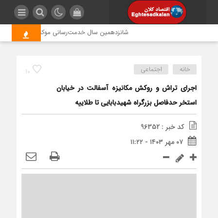
شانزدهمین سال خدمت‌رسانی موکب امام رضا (ع) پترو
خانه
اجتماعی
10
اجرای تراش و روکش مکانیزه آسفالت در خیابان
استخر حدفاصل بزرگراه شهیدبابایی تا طلاییه
کد خبر : 96352
۰۷ مهر ۱۴۰۳ - ۱۱:۲۲