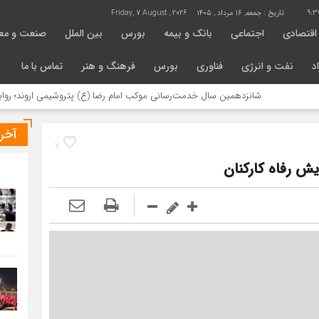
9:3
تاریخ :
جمعه, ۱۶ مرداد , ۱۴۰۵
Friday, 7 August , 2026
اقتصادی
اجتماعی
بانک و بیمه
بورس
بین الملل
صنعت و مع
د
نفت و انرژی
فناوری
بورس
فرهنگ و هنر
تماس با ما
شانزدهمین سال خدمت‌رسانی موکب امام رضا (ع) پتروشیمی اروند؛ روایتی از م
آخر
7
ش رفاه کارکنان