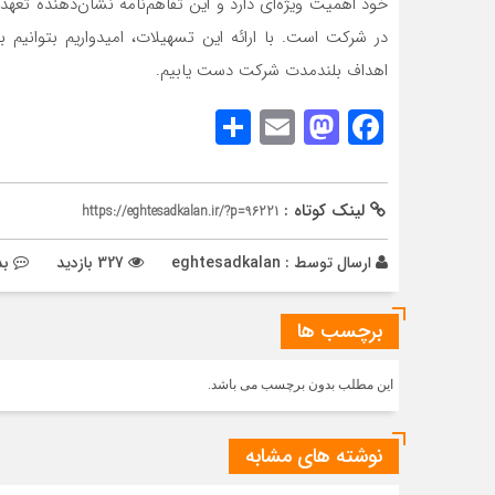
خود اهمیت ویژه‌ای دارد و این تفاهم‌نامه نشان‌دهنده تعهد
در شرکت است. با ارائه این تسهیلات، امیدواریم بتوانیم ب
اهداف بلندمدت شرکت دست یابیم.
Share
Mastodon
Email
Facebook
لینک کوتاه :
https://eghtesadkalan.ir/?p=96221
ارسال توسط :
eghtesadkalan
327 بازدید
بد
برچسب ها
این مطلب بدون برچسب می باشد.
نوشته های مشابه