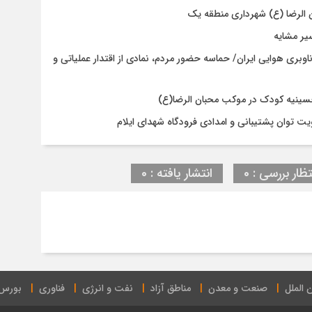
ن الرضا (ع) شهرداری منطقه یک
اوبری هوایی ایران/ حماسه حضور مردم، نمادی از اقتدار عملیاتی و
حسینیه کودک در موکب محبان الرضا(ع)
 توان پشتیبانی و امدادی فرودگاه شهدای ایلام
تظار بررسی : 0
انتشار یافته : 0
 الملل
صنعت و معدن
مناطق آزاد
نفت و انرژی
فناوری
بورس