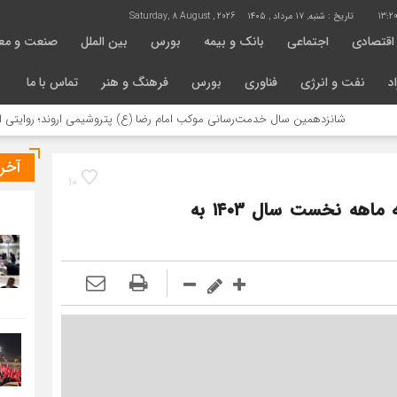
13:2
تاریخ :
شنبه, ۱۷ مرداد , ۱۴۰۵
Saturday, 8 August , 2026
اقتصادی
اجتماعی
بانک و بیمه
بورس
بین الملل
صنعت و مع
د
نفت و انرژی
فناوری
بورس
فرهنگ و هنر
تماس با ما
انزدهمین سال خدمت‌رسانی موکب امام رضا (ع) پتروشیمی اروند؛ روایتی از مسئولیت 
آخر
10
لوح تقدیر به عنوان بخش برتر HSE در سه ماهه نخست سال ۱۴۰۳ به