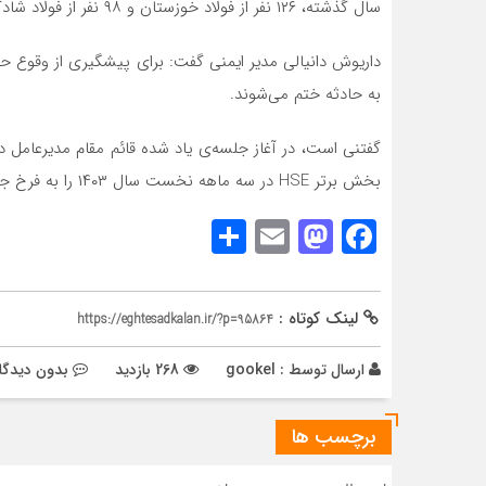
سال گذشته، ۱۲۶ نفر از فولاد خوزستان و ۹۸ نفر از فولاد شادگان را مورد معاینه قرار داد.
داریوش دانیالی مدیر ایمنی گفت: برای پیشگیری از وقوع حوا
به حادثه ختم می‌شوند.
گفتنی است، در آغاز جلسه‌ی یاد شده قائم مقام مدیرعامل
بخش برتر HSE در سه ماهه نخست سال ۱۴۰۳ را به فرخ جعفری مدیر بخش نگهداری و تعمیرات اهدا نمود.
Share
Mastodon
Email
Facebook
لینک کوتاه :
https://eghtesadkalan.ir/?p=95864
ارسال توسط :
gookel
268 بازدید
بدون دیدگا
برچسب ها