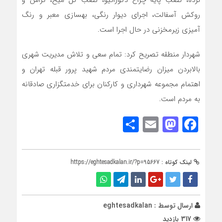
نرده، نصب پایه چراغ دکوراتیو، نصب گل میخ، تراش و
روکش آسفالت، اجرای دیوار رنگی، بهسازی معبر و رنگ
آمیزی زیرمخزنی در حال اجرا است.
شهردار منطقه تصریح کرد: تمام سعی و تلاش مدیریت شهری
بالابردن میزان رضایتمندی مردم شهید پرور قبله تهران و
اهتمام مجموعه شهرداری و کارکنان برای خدمتگزاری صادقانه
به مردم است.
Share
Mastodon
Email
Facebook
لینک کوتاه :
https://eghtesadkalan.ir/?p=95667
ارسال توسط :
eghtesadkalan
317 بازدید