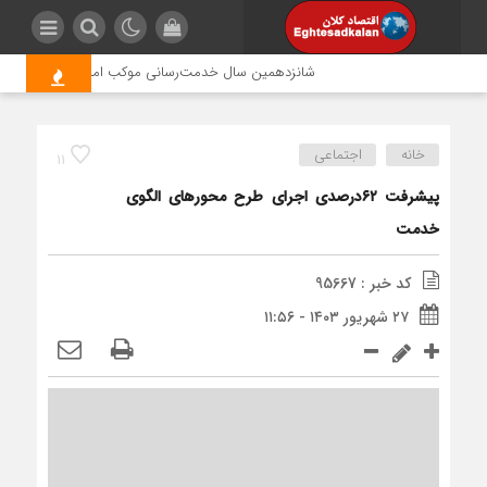
شانزدهمین سال خدمت‌رسانی موکب امام رضا (ع) پتروشیمی 
خانه
اجتماعی
11
پیشرفت ۶۲درصدی اجرای طرح محورهای الگوی
خدمت
کد خبر : 95667
۲۷ شهریور ۱۴۰۳ - ۱۱:۵۶