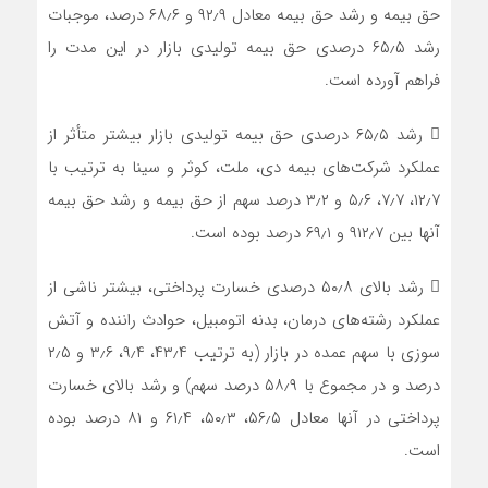
حق بیمه و رشد حق بیمه معادل ۹۲٫۹ و ۶۸٫۶ درصد، موجبات
رشد ۶۵٫۵ درصدی حق بیمه تولیدی بازار در این مدت را
فراهم آورده است.
 رشد ۶۵٫۵ درصدی حق بیمه تولیدی بازار بیشتر متأثر از
عملکرد شرکت‌های بیمه دی، ملت، کوثر و سینا به ترتیب با
۱۲٫۷، ۷٫۷، ۵٫۶ و ۳٫۲ درصد سهم از حق بیمه و رشد حق بیمه
آنها بین ۹۱۲٫۷ و ۶۹٫۱ درصد بوده است.
 رشد بالای ۵۰٫۸ درصدی خسارت پرداختی، بیشتر ناشی از
عملکرد رشته‌های درمان، بدنه اتومبیل، حوادث راننده و آتش
سوزی با سهم عمده در بازار (به ترتیب ۴۳٫۴، ۹٫۴، ۳٫۶ و ۲٫۵
درصد و در مجموع با ۵۸٫۹ درصد سهم) و رشد بالای خسارت
پرداختی در آنها معادل ۵۶٫۵، ۵۰٫۳، ۶۱٫۴ و ۸۱ درصد بوده
است.