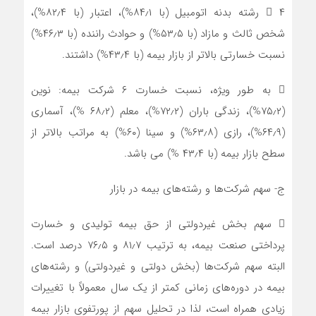
 ۴ رشته‌ بدنه اتومبیل (با ۸۴٫۱%)، اعتبار (با ۸۲٫۴%)،
شخص ثالث و مازاد (با ۵۳٫۵%) و حوادث راننده (با ۴۶٫۳%)
نسبت خسارتی بالاتر از بازار بیمه (با ۴۳٫۴%) داشتند.
 به طور ویژه، نسبت خسارت ۶ شرکت بیمه: نوین
(۷۵٫۲%)، زندگی باران (۷۲٫۲%)، معلم (۶۸٫۲ %)، آسماری
(۶۴٫۹%)، رازی (۶۳٫۸%) و سینا (۶۰%) به مراتب بالاتر از
سطح بازار بیمه (با ۴۳٫۴ %) می باشد.
ج- سهم شرکت‌ها و رشته‌های بیمه در بازار
 سهم بخش غیردولتی از حق بیمه تولیدی و خسارت
پرداختی صنعت بیمه، به ترتیب ۸۱٫۷ و ۷۶٫۵ درصد است.
البته سهم شرکت‌ها (بخش دولتی و غیردولتی) و رشته‌‌های
بیمه در دوره‌های زمانی کمتر از یک سال معمولاً با تغییرات
زیادی همراه است، لذا در تحلیل سهم از پورتفوی بازار بیمه