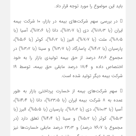
باید این موضوع را مورد توجه قرار داد.
 در بررسی سهم شرکت‌های بیمه در بازار، ۱۰ شرکت بیمه
ایران (با ۱۸٫۳%)، دی (با ۱۲٫۷%)، دانا (با ۱۲٫۶%)، آسیا (با
۸٫۵%)، ملت (با ۷٫۷%)، البرز (با ۶٫۲%)، کوثر (با ۵٫۶%)،
پارسیان (با ۴٫۲%)، پاسارگاد (با ۳٫۷%) و سینا (با ۳٫۲%) در
مجموع ۸۲٫۶ درصد از حق بیمه تولیدی بازار را به خود
اختصاص داده و ۱۷٫۴ درصد مابقی حق بیمه، توسط ۱۹
شرکت بیمه دیگر تولید شده است.
 سهم شرکت‌های بیمه از خسارت پرداختی بازار به طور
عمده به ۸ شرکت‌ بیمه ایران (با ۲۳٫۵%)، دانا (با ۱۴٫۴%)،
آسیا (با ۱۰٫۳%)، دی (با ۸٫۲%)، پارسیان (با ۵٫۵%)، البرز (با
۵٫۳%)، کوثر (با ۵٫۲%) و سینا (با ۴٫۴%) تعلق دارد (در
مجموع با ۷۶٫۷ درصد) و ۲۳٫۳ درصد مابقی خسارت‌ها نیز