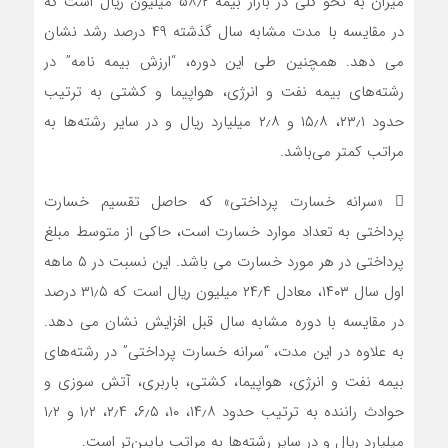
میزان به نحو کلی در بازار بیمه ۵۸٫۲ میلیون ریال است که
در مقایسه با مدت مشابه سال گذشته ۴۹ درصد رشد نشان
می دهد. همچنین طی این دوره، “ارزش بیمه نامه” در
رشته‌های بیمه نفت و انرژی، هواپیما و کشتی به ترتیب
حدود ۲۳٫۱، ۱۵٫۸ و ۲٫۸ میلیارد ریال و در سایر رشته‌ها به
مراتب کمتر می‌باشد.
 «سرانه خسارت پرداختی» که حاصل تقسیم خسارت
پرداختی به تعداد موارد خسارت است، حاکی از متوسط مبلغ
پرداختی در هر مورد خسارت می باشد. این نسبت در ۵ ماهه
اول سال ۱۴۰۳، معادل ۲۴٫۴ میلیون ریال است که ۳۱٫۵ درصد
در مقایسه با دوره مشابه سال قبل افزایش نشان می دهد.
به علاوه در این مدت، “سرانه خسارت پرداختی” در رشته‌های
بیمه نفت و انرژی، هواپیما، کشتی، باربری، آتش سوزی و
حوادث راننده به ترتیب حدود ۱۴٫۸، ۱۰، ۶٫۵، ۲٫۴، ۱٫۲ و ۱٫۲
میلیارد ریال و در سایر رشته‌ها به مراتب پایین‌تر است.