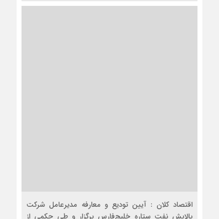
اقتصاد کلان : آیین تودیع و معارفه مدیرعامل شرکت
پالایش نفت ستاره خلیج‌فارس برگزار و طی حکمی از