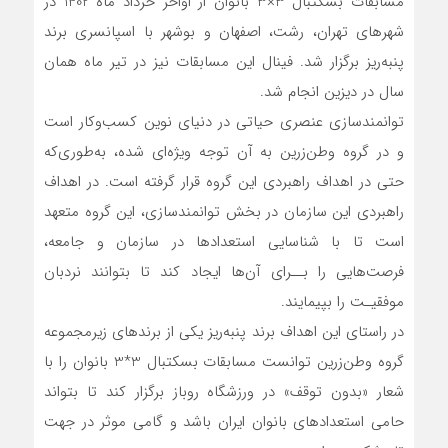
مسابقات بسکتبال 3×3 بانوان از اواخر خرداد ماه 1402 در
شهرهای تهران، رشت، اصفهان و بوشهر با اسپانسری برند
پنبه‌ریز برگزار شد. فینال این مسابقات نیز در تیر ماه همان
سال در دیزین انجام شد.
توانمندسازی عنصری حیاتی در دنیای نوین کسب‌وکار است
و در گروه وطن‌زرین به آن توجه ویژه‌ای شده، به‌طوری‌که
حتی در اهداف راهبردی این گروه قرار گرفته است. در اهداف
راهبردی این سازمان در بخش توانمندسازی، این گروه متعهد
است تا با شناسایی استعدادها در سازمان و جامعه،
فرصت‌هایی را بــرای آن‌ها ایجاد کند تا بتوانند نردبان
موفقیـت را بپیمایند.
در راستای این اهداف برند پنبه‌ریز یکی از برندهای زیرمجموعه
گروه وطن‌زرین توانست مسابقات بسکتبال 3*3 بانوان را با
شعار «بدون توقف» در ورزشگاه روباز برگزار کند تا بتواند
حامی استعدادهای بانوان ایران باشد و گامی موثر در جهت