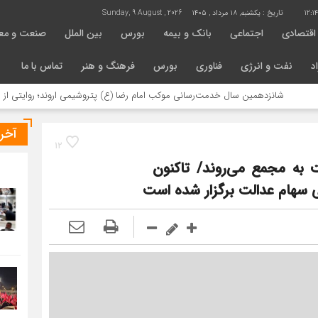
12:1
تاریخ :
یکشنبه, ۱۸ مرداد , ۱۴۰۵
Sunday, 9 August , 2026
اقتصادی
اجتماعی
بانک و بیمه
بورس
بین الملل
صنعت و مع
د
نفت و انرژی
فناوری
بورس
فرهنگ و هنر
تماس با ما
انزدهمین سال خدمت‌رسانی موکب امام رضا (ع) پتروشیمی اروند؛ روایتی از مسئولیت 
آخر
12
 به مجمع می‌روند/ تاکنون