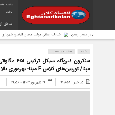
5:42
خانه
مناطق آزا
ماعی در مسیر اربعین
خدمات رسانی موکب محبان الرضای شهرداری منطقه ۴ در مسیر مشایه
خانه
صنعت و معدن
مپنا/ توربین‌های کلاس F مپنا؛ بهره‌وری بالا آلایندگی پائین
کد خبر : 94858
۱۹ شهریور ۱۴۰۳ - ۱۹:۵۶