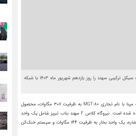
اقتصاد کلان : گروه مپنا واحد نخست گازی پروژه نیروگاه سیکل ترکیبی سهند را روز یازدهم شهریور ماه ۱۴۰۳ با شبکه
در نیروگاه سیکل ترکیبی سهند از توربین گاز کلاس F گروه مپنا با نام تجاری MGT-80 به ظرفیت ۳۰۷ مگاوات، محصول
کارخانه شرکت مهندسی و ساخت توربین مپنا (توگا) استفاده شده است. نیروگاه کلاس F سهند بناب تبریز شامل یک واحد
توربین گازی ۳۰۷ مگاواتی، یک بویلر بازیافت حرارتی سه فشاره، یک واحد بخار به ظرفیت ۱۴۴ مگاوات و سیستم خنک‌کن