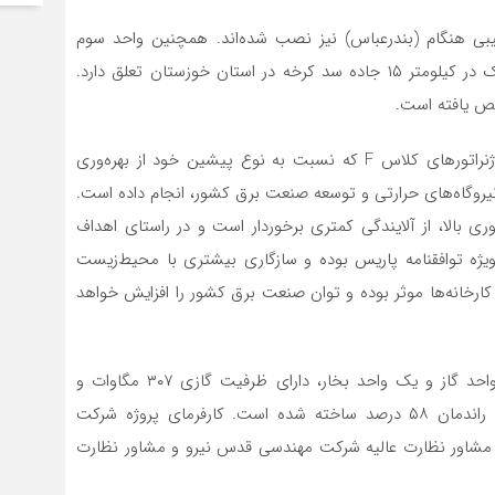
بی هنگام (بندرعباس) نیز نصب شده‌اند. همچنین واحد سوم
توربین کلاس F به نیروگاه سیکل ترکیبی دوکوهه اندیمشک در کیلومتر ۱۵ جاده سد کرخه در استان خوزستان تعلق دارد.
یص یافته است.
گروه مپنا سال‌هاست انتقال دانش فنی ساخت توربین و ژنراتورهای کلاس F که نسبت به نوع پیشین خود از بهره‌وری
ی نیروگاه‌های حرارتی و توسعه صنعت برق کشور، انجام داده است.
تورهای کلاس F صرف‌نظر از بهره‌وری بالا، از آلایندگی کمتری برخوردار است و در راستای اهداف
‌ویژه توافقنامه پاریس بوده و سازگاری بیشتری با محیط‌زیست
ر کارخانه‌ها موثر بوده و توان صنعت برق کشور را افزایش خواهد
شایان ذکر است نیروگاه سیکل ترکیبی سهند، شامل یک واحد گاز و یک واحد بخار، دارای ظرفیت گازی ۳۰۷ مگاوات و
ظرفیت بخار ۱۴۴مگاوات (مجموع ظرفیت ۴۵۱ مگاوات) و راندمان ۵۸ درصد ساخته شده است. کارفرمای پروژه شرکت
ا، مشاور نظارت عالیه شرکت مهندسی قدس نیرو و مشاور نظارت