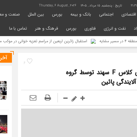
21:3
تاریخ :
پنجشنبه, ۱۵ مرداد , ۱۴۰۵
Thursday, 6 August , 2026
اقتصادی
اجتماعی
بانک و بیمه
بورس
بین الملل
صنعت و مع
د
نفت و انرژی
فناوری
بورس
فرهنگ و هنر
تماس با ما
استقبال زائرین اربعین از مراسم تعزیه خوانی در موکب محبان الرض
آخر
6
سنکرون نیروگاه سیکل ترکیبی ۴۵۱ مگاواتی کلاس F سهند توسط گروه