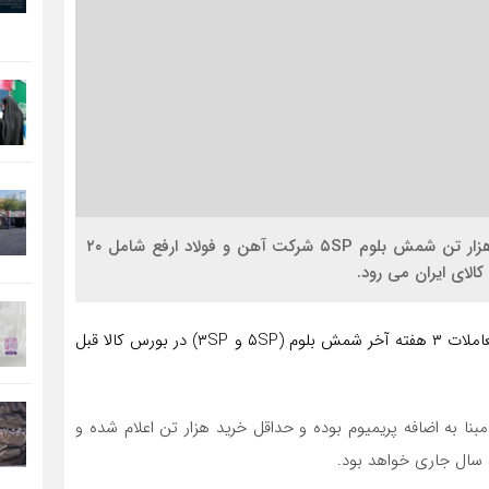
اقتصاد کلان : روز شنبه هفته آینده ۲۴ شهریور ماه ۱۵۰ هزار تن شمش بلوم ۵SP شرکت آهن و فولاد ارفع شامل ۲۰
الای ایران می رود.
براساس اطلاعیه عرضه، مرجع قیمت مبنا میانگین موزون معاملات ۳ هفته آخر شمش بلوم (۵SP و ۳SP) در بورس کالا قبل
ا به اضافه پریمیوم بوده و حداقل خرید هزار تن اعلام شده و