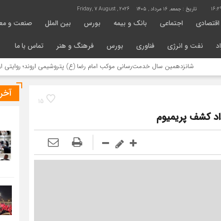
16:2
تاریخ :
جمعه, ۱۶ مرداد , ۱۴۰۵
Friday, 7 August , 2026
اقتصادی
اجتماعی
بانک و بیمه
بورس
بین الملل
صنعت و مع
د
نفت و انرژی
فناوری
بورس
فرهنگ و هنر
تماس با ما
انزدهمین سال خدمت‌رسانی موکب امام رضا (ع) پتروشیمی اروند؛ روایتی از مسئولیت 
آخر
15