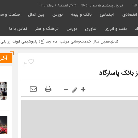
2:4
تاریخ :
پنجشنبه, ۱۵ مرداد , ۱۴۰۵
Thursday, 6 August , 2026
اقتصادی
اجتماعی
بانک و بیمه
بورس
بین الملل
صنعت و مع
د
نفت و انرژی
فناوری
بورس
فرهنگ و هنر
تماس با ما
شانزدهمین سال خدمت‌رسانی موکب امام رضا (ع) پتروشیمی اروند؛ روایتی از مسئولی
آخر
10
بانک پاسارگاد