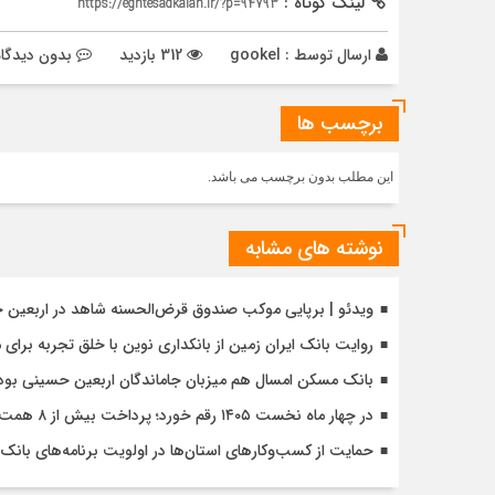
لینک کوتاه :
https://eghtesadkalan.ir/?p=94793
ارسال توسط :
gookel
312 بازدید
بدون دیدگاه
برچسب ها
این مطلب بدون برچسب می باشد.
نوشته های مشابه
ویدئو | برپایی موکب صندوق قرض‌الحسنه شاهد در اربعین 
روایت بانک ایران زمین از بانکداری نوین با خلق تجربه برای
بانک مسکن امسال هم میزبان جاماندگان اربعین حسینی بود
در چهار ماه نخست ۱۴۰۵ رقم خورد؛ پرداخت بیش از ۸ همت وام ازدواج به زوج‌های جوان توسط بانک ملی ایران
حمایت از کسب‌وکارهای استان‌ها در اولویت برنامه‌های بانک ت