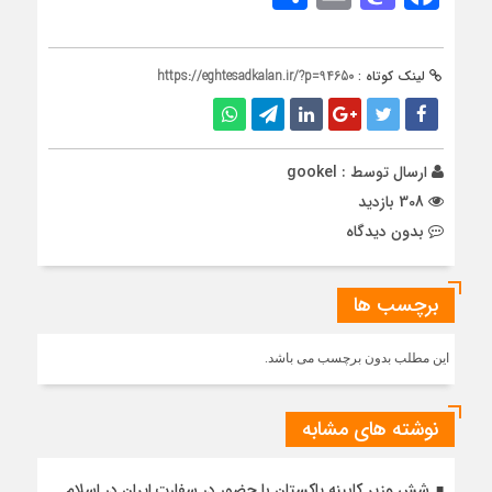
لینک کوتاه :
https://eghtesadkalan.ir/?p=94650
ارسال توسط :
gookel
308 بازدید
بدون دیدگاه
برچسب ها
این مطلب بدون برچسب می باشد.
نوشته های مشابه
شش وزیر کابینه پاکستان با حضور در سفارت ایران در اسلام