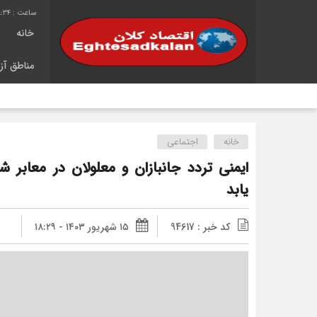
:35
خانه
مناطق آزا
خانه
اجتماعی
ایمنی تردد جانبازان و معلولان در معابر
یابد
کد خبر : 94617
۱۵ شهریور ۱۴۰۳ - ۱۸:۲۹