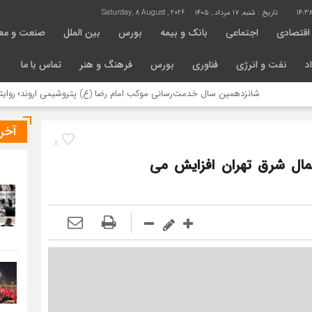
14:38
تاریخ :
شنبه, ۱۷ مرداد , ۱۴۰۵
Saturday, 8 August , 2026
اقتصادی
اجتماعی
بانک و بیمه
بورس
بین الملل
صنعت و مع
د
نفت و انرژی
فناوری
بورس
فرهنگ و هنر
تماس با ما
شانزدهمین سال خدمت‌رسانی موکب امام رضا (ع) پتروشیمی اروند؛ روایتی از مسئو
آخر
8
 شمال شرق تهران افزایش می