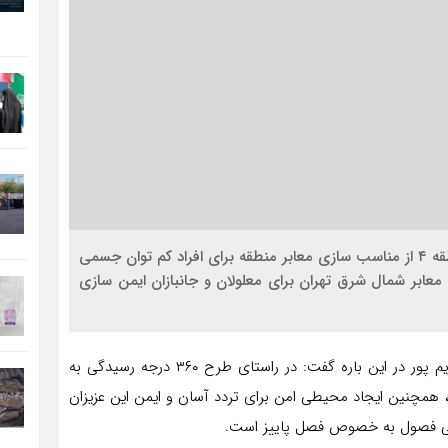
اقتصاد کلان : معاون حمل و نقل و ترافیک شهرداری منطقه ۴ از مناسب سازی معابر منطقه برای افراد کم توان جسمی
 معابر شمال شرق تهران برای معلولان و جانبازان ایمن سازی
️به گزارش روابط عمومی شهرداری منطقه ۴ ، علی محمد کریم پور در این باره گفت: در راستای طرح ۳۶۰ درجه رسیدگی به
، همچنین ایجاد محیطی امن برای تردد آسان و ایمن این عزیزان
امی فصول به خصوص فصل پاییز است.