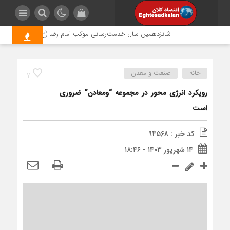
شانزدهمین سال خدمت‌رسانی موکب امام رضا (ع) پتروشیمی اروند؛ روا
خانه
صنعت و معدن
7
رویکرد انرژی محور در مجموعه “ومعادن” ضروری
است
کد خبر : 94568
۱۴ شهریور ۱۴۰۳ - ۱۸:۴۶