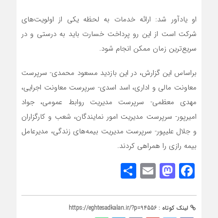
او یادآور شد: ارائه خدمات به لحظه یکی از اولویت‌های
شرکت است از این رو پرداخت خسارت باید به درستی و در
سریع‌ترین زمان ممکن انجام شود.
براساس این گزارش، در این بازدید مسعود محمدی- سرپرست
معاونت مالی و اداری، اسد اسدی- سرپرست معاونت اجرایی،
مهدی معظمی- سرپرست مدیریت روابط عمومی، جواد
امیرپور- سرپرست مدیریت امور نمایندگان، شعب و کارگزاران
و جلال علیپور- سرپرست مدیریت بیمه‌های زندگی، مدیرعامل
بیمه رازی را همراهی کردند.
Share
Mastodon
Email
Facebook
لینک کوتاه :
https://eghtesadkalan.ir/?p=94556