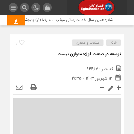
شانزدهمین سال خدمت‌رسانی موکب امام رضا (ع) پتروشیمی اروند؛ روایتی از مس
خانه
صنعت و معدن
7
توسعه در صنعت فولاد متوازن نیست
کد خبر : 94463
۱۳ شهریور ۱۴۰۳ - ۱۹:۳۵