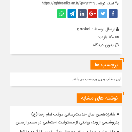
لینک کوتاه :
https://eghtesadkalan.ir/?p=94249
ارسال توسط :
gookel
170 بازدید
بدون دیدگاه
برچسب ها
این مطلب بدون برچسب می باشد.
نوشته های مشابه
شانزدهمین سال خدمت‌رسانی موکب امام رضا (ع)
پتروشیمی اروند؛ روایتی از مسئولیت اجتماعی در مسیر اربعین
دکتر متین دیداری برای دو سال دیگر رئیس کارگروه متانول