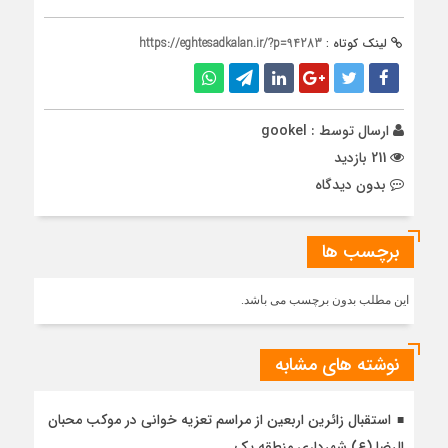
لینک کوتاه :
https://eghtesadkalan.ir/?p=94283
ارسال توسط :
gookel
211 بازدید
بدون دیدگاه
برچسب ها
این مطلب بدون برچسب می باشد.
نوشته های مشابه
استقبال زائرین اربعین از مراسم تعزیه خوانی در موکب محبان
الرضا (ع) شهرداری منطقه یک