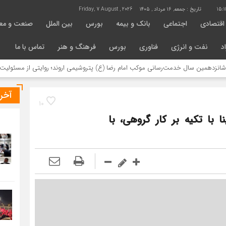
15:1
تاریخ :
جمعه, ۱۶ مرداد , ۱۴۰۵
Friday, 7 August , 2026
اقتصادی
اجتماعی
بانک و بیمه
بورس
بین الملل
صنعت و مع
د
نفت و انرژی
فناوری
بورس
فرهنگ و هنر
تماس با ما
سال خدمت‌رسانی موکب امام رضا (ع) پتروشیمی اروند؛ روایتی از مسئولیت اجتماعی د
آخر
10
 با تکیه بر کار گروهی، با