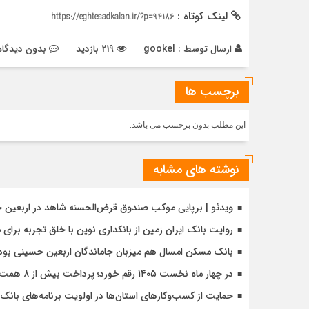
لینک کوتاه :
https://eghtesadkalan.ir/?p=94186
ارسال توسط :
gookel
219 بازدید
بدون دیدگاه
برچسب ها
این مطلب بدون برچسب می باشد.
نوشته های مشابه
ویدئو | برپایی موکب صندوق قرض‌الحسنه شاهد در اربعین 
روایت بانک ایران زمین از بانکداری نوین با خلق تجربه برای
بانک مسکن امسال هم میزبان جاماندگان اربعین حسینی بود
در چهار ماه نخست ۱۴۰۵ رقم خورد؛ پرداخت بیش از ۸ همت وام ازدواج به زوج‌های جوان توسط بانک ملی ایران
حمایت از کسب‌وکارهای استان‌ها در اولویت برنامه‌های بانک ت