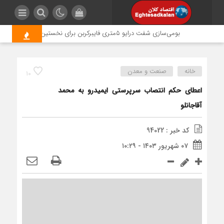
بومی‌سازی شفت درایو ۵متری فایبرکربن برای نخستین‌بار در کشور؛ تکمیل نوسازی فن‌های کولینگ‌تاور ناحیه ۲ فجر انرژی
خانه
صنعت و معدن
10
اعطای حکم انتصاب سرپرستی ایمیدرو به محمد
آقاجانلو
کد خبر : 94022
۰۷ شهریور ۱۴۰۳ - ۱۰:۲۹