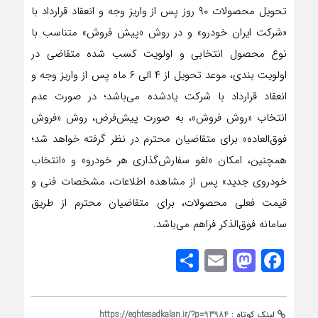
تحویل محصولات ۹۰ روز پس از واريز وجه و انعقاد قرارداد با
«شركت ايران خودرو» و در روش «پيش فروش» متناسب با
نوع محصول انتخابی و اولويت كسب شده متقاضي در
اولويت بندی، موعد تحویل از ۴ الی ۶ ماه پس از واريز وجه و
انعقاد قرارداد با شرکت یادشده می‌باشد؛ در صورت عدم
انتخاب «روش فروش»، به صورت پیش‌فرض، روش «فروش
فوق‌العاده» برای متقاضیان محترم در نظر گرفته خواهد شد؛
همچنین، امکان «لغو سفارش‌گذاری هر خودرو» و «انتخاب
خودروی جديد» پس از مشاهده اطلاعات، مشخصات فنی و
قيمت فعلی محصولات، برای متقاضيان محترم از طريق
سامانه فوق‌الذکر فراهم می‌باشد.
Share
Mastodon
Email
Facebook
لینک کوتاه :
https://eghtesadkalan.ir/?p=93984