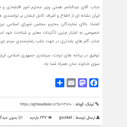
جناب آقای عبدالناصر همتی وزیر محترم امور اقتصادی و 
ایران نشانه ای از اطلاع و اشراف کامل ایشان بر توانمندی
اعتماد بالای نمایندگان محترم مجلس شورای اسلامی نیز 
خصوصی به اعتبار چنین تأکیدات معتبر و شناخت خود ا
جناب گام های بلندتری در جهت جلب رضایتمندی مردم عزیز
توفیق در برنامه های دولت، سربلندی جمهوری اسلامی ایران
سوی خداوند منان همراه شما باد.
Share
Mastodon
Email
Facebook
لینک کوتاه :
https://eghtesadkalan.ir/?p=93870
ارسال توسط :
gookel
237 بازدید
بدون دیدگا