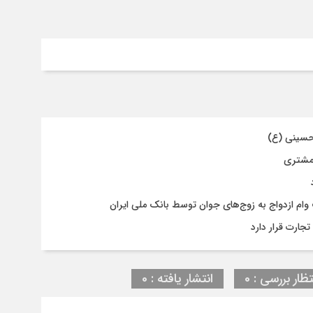
حسینی (ع)
 مشتری
جارت قرار دارد
تظار بررسی : 0
انتشار یافته : 0