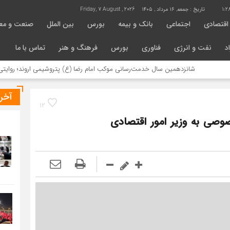
1:2
تاریخ :
جمعه, ۱۶ مرداد , ۱۴۰۵
Friday, 7 August , 2026
اقتصادی
اجتماعی
بانک و بیمه
بورس
بین الملل
صنعت و مع
د
نفت و انرژی
فناوری
بورس
فرهنگ و هنر
تماس با ما
شانزدهمین سال خدمت‌رسانی موکب امام رضا (ع) پتروشیمی اروند؛ روایتی از مسئول
آخر
12
وصی به وزیر امور اقتصادی